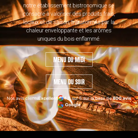
notre établissement bistronomique se
consacre à valoriser des produits frais,
locaux et de saison, transformés par la
chaleur enveloppante et les arômes
uniques du bois enflammé.
Menu du midi
Menu du soir
Nos avis clients
Excellent
4.8 sur 5 sur la base de
800 avis
Google